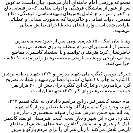
مجموعه ورزشی امام خامنه‌ای آغاز می‌شود، بیان داشت: مدعوین
پس از عبور از نمایشگاه فرهنگی و ادوات نظامی که در فضایی بالغ
بر ۳ هزار متر مربع شامل بخش‌های شهیدشناسی، فرهنگی، دفاع
مقدس، ادوات نظامی و خاکریزها که به‌صورت میدانی و عملیاتی
طراحی شده است وارد فضای محیط اجرای نمایش میدانی
می‌شوند.
وی با بیان اینکه ۱۵۰ هنرمند بومی پس از حدود سه ماه تمرین
مستمر از امشب برای مردم منطقه به روی صحنه می‌روند،
خاطرنشان کرد: هنرمندان توانمند و با استعداد کاشمری مقاطع
مختلف تاریخی و پیشینه تاریخی منطقه ترشیز را در مدت ۹۰ دقیقه
اجرا می‌کنند.
دبیرکل دومین کنگره ملی شهید مدرس و ۱۲۲۲ شهید منطقه ترشیز
با اشاره به چاپ ۴۸ عنوان کتاب با مضامین شهید و شهادت تصریح
کرد: برنامه‌ریزی و تدارک این کنگره برای بیش از ۴۰۰ هزار نفر
جمعیت منطقه ترشیز پای کار ۱۲۲۲ شهیدشان است.
امام جمعه کاشمر نیز در این مراسم با اذعان به اینکه تقدیم ۱۲۲۲
شهید، وجود بارگاه امام‌زادگان واجب‌التعظیم و زیارتگاه شهید
آیت‌الله سیدحسن مدرس نشان از سبقه سلحشوری، مبارزه و
دینداری مردم این شهر و دیار است، گفت: هنرمندان توانمند کاشمر
با یک کار هنری و به نمایش گذاشتن صحنه‌های مختلف از مقاطع
تاریخی تلاش می‌کنند با زبان هنر آن را برای مردم بازگو و مرور