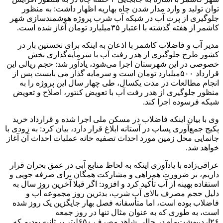
توان تولید و وارد مدار شدن چاه بهاریه اظهار داشت: به منظور
جلوگیری از پرت آب در شبکه آب شرب پروژه هوشمندسازی شهر
کاشمر از هفته گذشته با اعتبار ۳۵میلیارد تومان آغاز شده است.
مدیر آب و فاضلاب کاشمر با اذعان به اینکه برای نخستین بار در
کشور طرح جلوگیری از هدر رفت آب با سرمایه‌گذاری بخش
خصوصی در این شهرستان اجرا می‌شود، یادآور شد: حجم ریالی این
قرارداد ۵۰۰میلیارد تومان است و سرمایه گذار می بایست پس از
انجام مطالعات در مدت یکسال، طی چهار سال این پروژه را به
منظور جلوگیری از هدر رفت آب با تعویض کنتور، اصلاح و تعویض
شبکه فرسوده اجرا کند.
وی با بیان اینکه فاضلاب در مسکن ملی اجرا شده و قرارداد خرید
پکیج جمع‌آوری پساب در آستانه ابلاغ قرار دارد، بیان کرد: به زودی با
جانمایی محل زمین مورد احداث تصفیه خانه عملیات احداث آن آغاز
خواهد شد.
عراقی‌زاده با یادآوری اینکه به لحاظ منابع آبی در عمق بحران قرار
داریم، بر ضرورت همراهی و مشارکت همگان برای صرفه جویی و
استفاده بهینه از آب تأکید کرد و افزود: اگر قبلا آخرین روز سال به
دلیل حجم مصرف بالای آب شرب، بدترین روز مجموعه آب و
فاضلاب بوده است، اما متأسفانه فصل بهار جایگزین یک روز شده
است، به طوری که به عنوان مثال تنها در روز جمعه
۲۶اردیبهشت‌ماه در حالی شاهد مصرف ۶۵۰لیتر بر ثانیه بودیم که