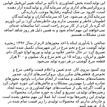
این تولیدکننده بخش کشاورزی با تأکید بر اینکه تغییر این‌قبیل قوانین
و بروکراسی‌های اداری برای سرمایه‌گذار و تولیدکننده آزار دهنده
است، افزود: بی شک اینگونه رفتارها موجب بازدارندگی
سرمایه‌گذاری می‌شود، چرا که سرمایه‌گذاران و تولیدکنندگان
اطمینان خاطر و تضمینی ندارند.وی خاطرنشان کرد: بر این باوریم
که گره باز کردن از کار مردم راحت است، اما متأسفانه عده‌ای
نمی‌خواهند این مهم انجام شود و به همین دلیل هر روز شاهد اضافه
شدن مشکلات هستیم.
صالحی با یادآوری اینکه با اخذ مجوزهای لازم از سال ۱۳۹۲ زنجیره
تولید گوشت مرغ و تخم مرغ در این شهرستان تکمیل شده است،
تصریح کرد: در حال حاضر علاوه بر تولید و توزیع انواع خوراک دام،
طیور و آبزیان، روزانه ۱۵ تن تخم مرغ و یک میلیون و ۴۰۰ هزار
قطعه مرغ گوشتی در هر دوره تولید می‌شود.
وی کمبود نیروی کار، عدم تعیین و اعلام قیمت واقعی مرغ و
تخم‌مرغ‌، قطعی‌های مکرر برق، بروکراسی‌های اداری، صدور
بخشنامه‌های مختلف و ممانعت از انجام صادرات باوجود مجوزهای
صادره قبلی را مهم‌ترین مشکلات و چالش‌های این حوزه عنوان کرد
و گفت: اگرچه یکی از سیاست‌های جهادکشاورزی در زمینه ایجاد
زنجیره‌های تولیدی، تسریع و کمک به حوزه صادرات محصولات
تولیدی این زنجیره‌ها بوده است، اما عملا این مهم محقق نشده است
و چاره‌ای نداریم که محصولات تولیدی را زیر قیمت تمام شده در
بازار عرضه کنیم.