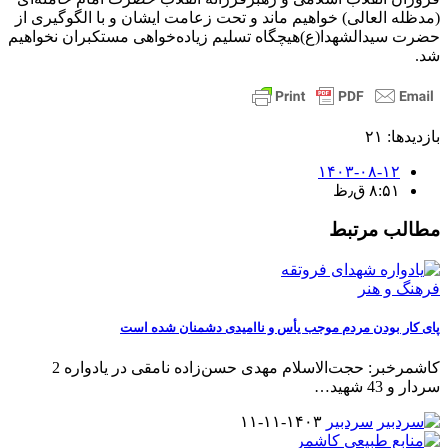
(مدظله العالی) خواهیم ماند و تحت زعامت ایشان و با الگوگیری از
حضرت سیدالشهدا(ع)هیچگاه تسلیم زیاده‌خواهی مستکبران نخواهیم
شد.
بازدیدها: ۲۱
۱۴۰۳-۰۸-۱۲
۸:۵۱ ق٫ظ
مطالب مرتبط
فرهنگ و هنر
پای کار بودن مردم موجب یأس و ناامیدی دشمنان شده است
کاشمرخبر: حجت‌الاسلام مهدی حسن‌زاده نامقی در یادواره 2
سردار و 43 شهید
…
سردبیر
۱۴۰۳-۱۱-۱۱