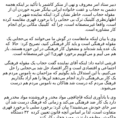
دبیر ستاد امر معروف و نهی از منکر کاشمر با تأکید بر اینکه هجمه
دشمن به حجاب و عفت خانواده ایرانی بیانگر ضربه خوردن آن از
مقوله حجاب است، خاطر نشان کرد: اینکه نماینده شهر در
اظهارنظری کلینیک ترک بی حجابی را با برخورد قهری مقایسه کرده
است، واقعا غیرمنصفانه است، چرا که کلینیک مکانی برای انجام
کار مشاوره است.
وی با بیان اینکه ماه‌هاست در گوش ما می‌خوانند که بی‌حجابی یک
مقوله فرهنگی است و باید کار فرهنگی کنید، تصریح کرد: حالا که
یک عده بلند شده‌اند و مشغول کار فرهنگی در این حوزه هستند، باز
هم می آییم و می‌گوییم برخورد قهری!! این غیرمنصفانه است.
قرشی ادامه داد: اینکه آقای نماینده گفت حجاب یک مقوله فرهنگی
اجتماعی و اقتصادی است و اگر اقتصاد حل شد بی‌حجابی را حل
می‌کنیم، با این استدلال باید بگوئیم که مزاحمان به ناموس مردم هم
یک کار بی‌فرهنگی دارند انجام می‌دهند این‌ها را هم آزاد بگذاریم
فرهنگ مردم که درست شد هتاکان به ناموس مردم هم درست
می‌شوند.
وی با یادآوری اینکه قاچاقچی مواد مخدر و فروشنده مواد مخدر هم
دارد یک کار ضد فرهنگی می‌کند و زمانی که فرهنگ درست شد آن
سر جای خودش می‌نشیند!! بیان کرد: برخورد سلبی با برخورد قهری
متفاوت است، لذا بر اساس آنچه قانون تعیین کرده ۳۲ دستگاه
حاکمیتی وظیفه دارند در مورد حجاب کار کنند.