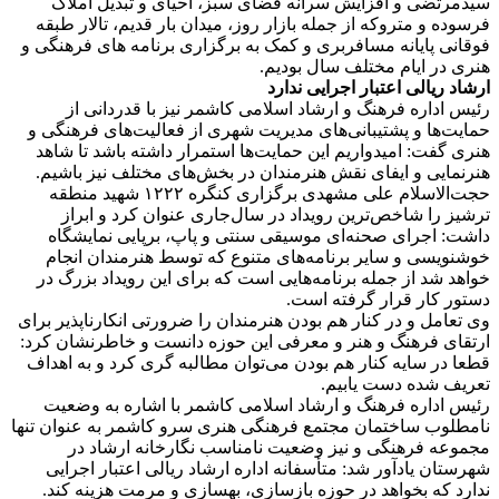
سیدمرتضی و افزایش سرانه فضای سبز، احیای و تبدیل املاک
فرسوده و متروکه از جمله بازار روز، میدان بار قدیم، تالار طبقه
فوقانی پایانه مسافربری و کمک به برگزاری برنامه های فرهنگی و
هنری در ایام مختلف سال بودیم.
ارشاد ریالی اعتبار اجرایی ندارد
رئیس اداره فرهنگ و ارشاد اسلامی کاشمر نیز با قدردانی از
حمایت‌ها و پشتیبانی‌های مدیریت شهری از فعالیت‌های فرهنگی و
هنری گفت: امیدواریم این حمایت‌ها استمرار داشته باشد تا شاهد
هنرنمایی و ایفای نقش هنرمندان در بخش‌های مختلف نیز باشیم.
حجت‌الاسلام علی مشهدی برگزاری کنگره ۱۲۲۲ شهید منطقه
ترشیز را شاخص‌ترین رویداد در سال‌جاری عنوان کرد و ابراز
داشت: اجرای صحنه‌ای موسیقی سنتی و پاپ، برپایی نمایشگاه
خوشنویسی و سایر برنامه‌های متنوع که توسط هنرمندان انجام
خواهد شد از جمله برنامه‌هایی است که برای این رویداد بزرگ در
دستور کار قرار گرفته است.
وی تعامل و در کنار هم بودن هنرمندان را ضرورتی انکارناپذیر برای
ارتقای فرهنگ و هنر و معرفی این حوزه دانست و خاطرنشان کرد:
قطعا در سایه کنار هم بودن می‌توان مطالبه گری کرد و به اهداف
تعریف شده دست یابیم.
رئیس اداره فرهنگ و ارشاد اسلامی کاشمر با اشاره به وضعیت
نامطلوب ساختمان مجتمع فرهنگی هنری سرو کاشمر به عنوان تنها
مجموعه فرهنگی و نیز وضعیت نامناسب نگارخانه ارشاد در
شهرستان یادآور شد: متأسفانه اداره ارشاد ریالی اعتبار اجرایی
ندارد که بخواهد در حوزه بازسازی، بهسازی و مرمت هزینه کند.