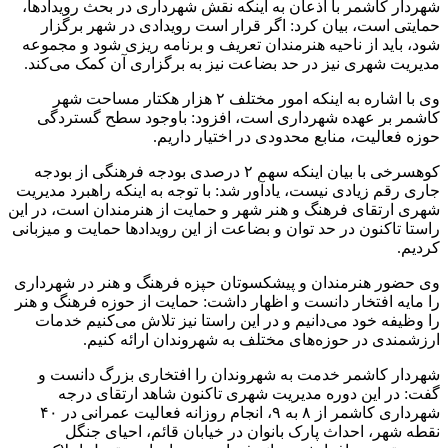
شهردار کاشمر با اذعان به اینکه نقش شهرداری در بحث رویدادها،
حمایتی است، بیان کرد: اگر قرار است رویدادی در شهر برگزار
شود، باید از ناحیه هنرمندان تعریف و برنامه ریزی شود و مجموعه
مدیریت شهری نیز در حد بضاعت نیز به برگزاری آن کمک می‌کند.
وی با اشاره به اینکه امور مختلف ۲ هزار هکتار مساحت شهر
کاشمر بر عهده شهرداری است، افزود: باوجود سطح گستردگی
حوزه فعالیت، منابع محدودی در اختیار داریم.
کوهسرخی با بیان اینکه سهم ۲ درصدی بودجه فرهنگی از بودجه
جاری رقم زیادی نیست، یادآور شد: با توجه به اینکه راهبرد مدیریت
شهری ارتقای فرهنگ و هنر شهر و حمایت از هنرمندان است، در این
راستا تاکنون در حد توان و بضاعت از این رویدادها حمایت و میزبانی
کردیم
.
وی حضور هنرمندان و پیشکسوتان حپزه فرهنگ و هنر در شهرداری
را مایه افتخار دانست و اظهار داشت: حمایت از حوزه فرهنگ و هنر
را وظیفه خود می‌دانیم و در این راستا نیز تلاش می‌کنیم خدمات
ارزشمندی در حوزه‌های مختلف به شهروندان ارائه کنیم.
شهردار کاشمر خدمت به شهروندان را افتخاری بزرگ دانست و
گفت: در این دوره مدیریت شهری تاکنون شاهد ارتقای درجه
شهرداری کاشمر از ۸ به ۹، انجام روزانه فعالیت عمرانی در ۴۰
نقطه شهر، احداث پارک بانوان در خیابان قائم، احیای جنگل