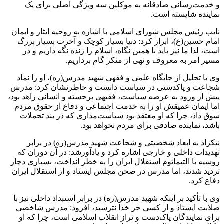
و خدمت‌رسانی صادقانه به موکلین سه ویژگی اصلی برای یک
نماینده شایسته است‌.
نایب رئیس مجلس شورای اسلامی با اشاره به روحیه ایثار و ایمان
امام حسین(ع)، ابراز کرد: دنیا بسیار کوچک و آخرت بسیار بزرگ
است، لذا ما نیز باید با همین نگاه، اسلام را زنده نگه داریم و در
مسیر امر به معروف و نهی از منکر گام برداریم.
وی با تجلیل از جایگاه علمی و فقهی شهید مدرس(ره)، او را نماد
شجاعت و پاکدستی در سیاست دانست و خاطرنشان کرد: مدرس
پیش از ورود به عرصه سیاست، فقیهی برجسته و انسانی زاهد بود،
اما ایمان عمیقش او را به خدمت اجتماعی و دفاع از حقوق مردم
سوق داد، چرا که او معتقد بود سیاست‌مداری که در بند تجملات
باشد، نماینده صادقی برای مردم نخواهد بود.
نیکزاد به ابعاد شخصیتی و شجاعت شهید مدرس(ره) در برابر
تهدیدات داخلی و خارجی اشاره کرد و یادآورشد: در آن دوران که
روسیه‌ با التیماتوم استقلال ایران را به خطر انداخت، بسیاری دچار
تردید شدند، اما مدرس در صحن مجلس ایستاد و از استقلال ایران
دفاع کرد.
وی با تأکید بر اینکه شهید مدرس(ره) در برابر استبداد داخلی نیز با
صلابت ایستاد و از کسی جز خدا نترسید، افزود: مدرس شاخصی
برای نمایندگان پاک‌دست و تراز انقلاب اسلامی است، چرا که او