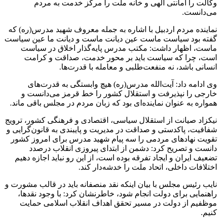
وکالت را امانتی الهی و خانه ملت را مرکز خدمت به مردم
می‌دانست.
نماینده مردم اردبیل با اشاره به جمله معروف شهید مدرس(ره) که
گفته بود سیاست ماست عین دیانت ماست و دیانت ما عین سیاست
ماست، اظهار داشت: مکتب مدرس پایه‌گذار اخلاق در سیاست
است، چرا که سیاست باید بر محور خدمت، صداقت و کرامت
انسانی باشد، نه منفعت‌طلبی و معامله با قدرت‌ها.
وی ادامه داد: آیت‌الله مدرس(ره) هیچ وابستگی به قدرت‌های
خارجی را نپذیرفت و استقلال کشور را خط قرمز می‌دانست و
همواره به عنوان نماینده‌ای بود که زبان مردم در مجلس باقی ماند.
نیکزاد صیانت از استقلال سیاسی، اقتصادی و فرهنگی کشور، ترویج
شفافیت، پاکدستی و صداقت در مدیریت و پایبندی به قانون‌گرایی و
تقویت نهادهای مردمی را سه پیام شهید مدرس برای امروز کشور
دانست و تصریح کرد: دشمن از ابتدای پیروزی انقلاب درصدد
تضعیف ایران و ایجاد تفرقه بوده است، از این رو نباید اجازه دهیم
اختلافات داخلی، اتحاد ملت را خدشه‌دار کند.
نایب رئیس مجلس با بیان اینکه نقد منصفانه باید در قالب مشورت و
راهنمایی برای دولت انجام شود، خاطرنشان کرد: با وجود نقدها،
موظفیم از دولت در مسیر تحقق اهداف انقلاب اسلامی حمایت
کنیم.