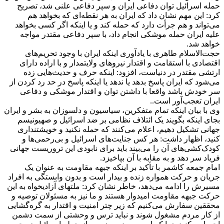
حمله اسرائیل توان دفاعی ایران و سپر دفاعی علنی شد، تصریح
کرد: این مهم نشان داد که ایران به هر نقطه‌ای که بخواهد هم
می‌تواند و هم جرأت دارد که حمله کند و یا اینکه اگر کسی بخواهد
علیه ایران حمله موشکی انجام داد، با سپر دفاعی مقتدر مواجه
خواهد شد.
حجت‌الاسلام طاهری با یادآوری اینکه ایران با وجود تحریم‌های
اقتصادی با استقامت و اقتدار نیروهای ولایتمدار و با اراده دارای
ارتشی مقتدر در دنیاست، افزود: اینکه حرف و حدیث‌هایی زده
می‌شود که ایران پاسخ بدهد یا ندهد یا اینکه پاسخ در حد رد کردن از
سر خودش باشد واقعا با داشتن توان و اقتدار موشکی و دفاعی
ایران تعجب‌آور است.
.
وی با بیان اینکه تمام متفکرین، سیاسیون و دلسوزان به بشر و ایران
بجای اینکه بگویند یک ائتلاف نظامی بر ضد اسرائیل و صهیونیسم
جهانی تشکیل دهیم، اعلام می‌کنند که حمله نکنید و خویشتنداری
کنید، اظهار داشت: هر کس جنایت‌های اسرائیل و بی‌رحمی‌ها و
کودک‌کشی‌های آن را می‌بیند باید برای نابودی این تروریست جهانی
فریاد سر دهد و به مقابه با آن بپاخیزد.
امام جمعه کاشمر با تأکید بر اینکه جبهه مقاومت به عنوان یک
جریان و حرکت همواره زنده و بیدار است و بدون وابستگی به افراد
مسیرش را ادامه می‌دهد، خاطر نشان کرد: ملتهای آزادیخواه به این
حرکت جبهه مقاومت امیدوار هستند و ما نیز به مسئولان توصیه و
محققین سفارش می‌کنیم که زیر چتر امنیت و اقتدار به گره‌گشایی
از کار مردم مشغول شوند و نباید ترس و وحشتی از سمت دشمن