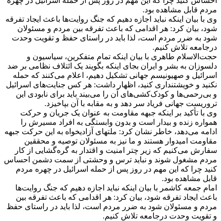
احساس کنید چرا که این مهم در روز پس از حمله اسرائیل در چهره
مردم قابل مشاهده بود.
وی با بیان اینکه نباید اجازه دهیم که جنگ روایت‌ها باعث ایجاد تفرقه
شود، بیان کرد: هر اقدامی که باعث تفرقه بین مردم و مسئولان
شود به ضرر مردم است، لذا باید در راستای حفظ و تقویت وحدت
درجامعه تلاش کنیم.
حجت‌الاسلام طاهری با بیان اینکه تمام متفکرین، سیاسیون و
دلسوزان به بشر و ایران بجای اینکه بگویند یک ائتلاف نظامی بر ضد
اسرائیل و صهیونیسم جهانی تشکیل دهیم، اعلام می‌کنند که حمله
نکنید و خویشتنداری کنید، اظهار داشت: هر کس جنایت‌های اسرائیل
و بی‌رحمی‌ها و کودک‌کشی‌های آن را می‌بیند باید برای نابودی این
تروریست جهانی فریاد سر دهد و به مقابه با آن بپاخیزد.
وی با تأکید بر اینکه جبهه مقاومت به عنوان یک جریان و حرکت
همواره زنده و بیدار است و بدون وابستگی به افراد مسیرش را
ادامه می‌دهد، خاطر نشان کرد: ملتهای آزادیخواه به این حرکت جبهه
مقاومت امیدوار هستند و ما نیز به مسئولان توصیه و محققین
سفارش می‌کنیم که زیر چتر امنیت و اقتدار به گره‌گشایی از کار
مردم مشغول شوند و نباید ترس و وحشتی از سمت دشمن احساس
کنید چرا که این مهم در روز پس از حمله اسرائیل در چهره مردم
قابل مشاهده بود.
امام جمعه کاشمر با بیان اینکه نباید اجازه دهیم که جنگ روایت‌ها
باعث ایجاد تفرقه شود، بیان کرد: هر اقدامی که باعث تفرقه بین
مردم و مسئولان شود به ضرر مردم است، لذا باید در راستای حفظ
و تقویت وحدت درجامعه تلاش کنیم.