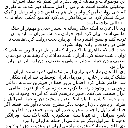
این موضوعات و مقابله گروه دیگر با این تفکر که حمله اسرائیل
موفقیتی نداشته است به نوعی از اصل مسئله دور شدند، به طوری
که حتی روایت آمریکا و اسرائیل هم متناقض شد و اسرائیل از کمک
آمریکا تشکر کرد اما آمریکا تکرار می‌کرد که هیچ کمکی انجام نداده
و دخالتی نداشته است.
وی با اذعان به اینکه جنگ رسانه‌ای بسیار جدی و مهم‌تر از جنگ
نظامی است، بیان کرد: آنچه جوانان و دانش‌آموزان ما باید به آن
توجه کنند و بسیج اقشار به آن بپردازد بحث روایت کردن‌هاست تا
خللی در وحدت و اراده ایجاد نشود.
حجت‌الاسلام طاهری با تاکید بر اینکه اسرائیل در بالاترین سطحی که
توان داشت حمله کرد، ابراز داشت: به اذعان کارشناسان خودشان
ضعیف بودن حمله به دلیل ناتوانی و ضعیف بودن اسرائیل در برابر
ایران بود.
وی با اذعان به اینکه بسیاری از موشک‌هایی که به سمت ایران
شلیک کردند در خارج از مرزهای ایران توسط پدافند ایران شکار
شد، خاطر نشان کرد: احتمال بروز خطا در قویترین سامانه دفاعی
و هوایی نیز وجود دارد، لذا لازم نیست زمانی که از قدرت نظامی
ایران صحبت می‌کنیم، طوری ترسیم کنیم که ایرادی وجود ندارد.
امام جمعه کاشمر با بیان اینکه ضرر پاسخ ندادن به حمله اسرائیل از
طرفی و پاسخ دادن از جهت دیگر مطرح است یادآور شد: قطعا اگر
حمله اسرائیل را جواب ندهیم، ضرر آن بیشتر خواهد بود، لذا باید
پاسخ اسرائیل را نه تنهابا سیلی محکم‌تری بلکه با یک سیلی ویرانگر
بدهیم تا اسرائیل دیگر نتواند نامی از حمله به ایران را ببرد.
وی با اشاره به اینکه قدرت تهاجمی ایران در وعده صادق ۱ و ۲ و در