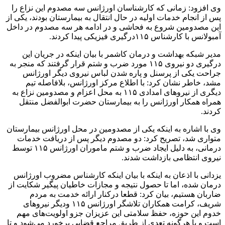
وی افزود: زمانی که کارشناسان اورژانس سه مصدوم این نزاع را
پس از انجام خدمات اولیه در حال انتقال به بیمارستان بودند، یکی از
این مصدومین شروع به فحاشی و در ادامه هر سه مصدوم در داخل
آمبولانس با کارشناس ۱۱۵درگیری فیزیکی پیدا کردند.
مدیر شبکه بهداشت و درمان کاشمر با بیان اینکه در جریان این
درگیری دو نیروی ۱۱۵ مورد ضرب و شتم قرار گرفتند که منجر به
جراحت یکی از پرسنل و پاره شدن لباس نیروی دیگر اورژانس
مشد، خاطر نشان کرد: با اطلاع مرکز اورژانس، بلافاصله تیم
دیگری از نیروهای امدادی ۱۱۵ به محل اعزام و مصدومین نزاع به
همراه همکار اورژانس را به بیمارستان حضرت ابوالفضل منتقل
کردند.
وی با اشاره به اینکه یکی از مصدومین در محل اورژانس بیمارستان
متواری شد، تصریح کرد: دو مصدوم دیگر پس از دریافت خدمات
درمانی، به دلیل ایجاد ضرب و شتم ماموران اورژانس ۱۱۵ توسط
نیروی انتظامی بازداشت شدند.
یزدانی با اذعان به اینکه با بیان اینکه کارشناس مضروب اورژانس
درمان شده، اما تا حصول نتیجه و مجازات خاطیان پیگیر شکایت از
ضاربان هستیم، بیان کرد: قطعا درکنار ارائه خدمت به مردم
شریف، کرامت همکاران تلاشگر اورژانس ۱۱۵ ودیگر نیروهای
خدوم این حوزه، حفظ سلامتی این عزیزان جزو اولویت‌های مهم
است و با هرگونه تعدی از طریق مراجع قضایی برخورد می‌شود و تا