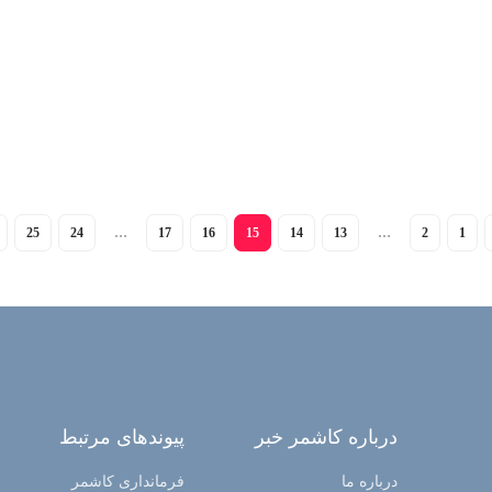
25
24
…
17
16
15
14
13
…
2
1
درباره کاشمر خبر
پیوندهای مرتبط
درباره ما
فرمانداری کاشمر