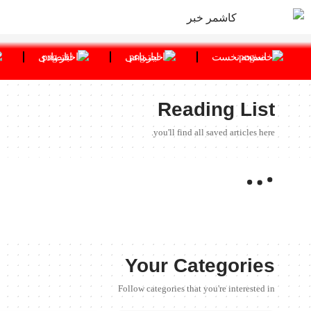
صفحه نخست
اجتماعی
اقتصادی
Reading List
you'll find all saved articles here.
Your Categories
Follow categories that you're interested in