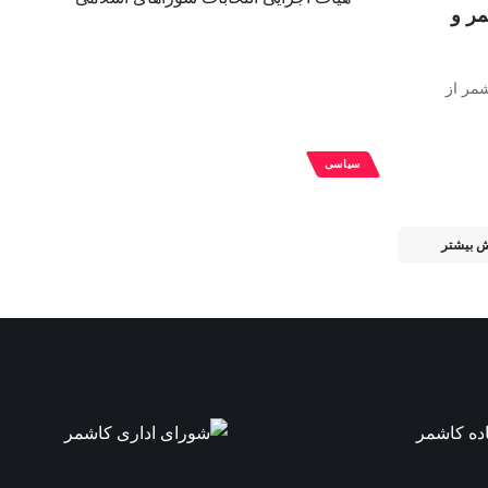
مر و
مر از
سیاسی
ش بیشتر